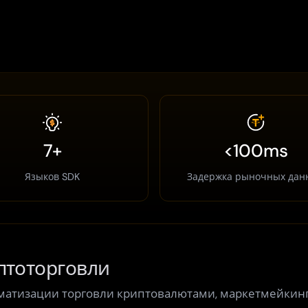
7+
<100ms
Языков SDK
Задержка рыночных дан
птоторговли
матизации торговли криптовалютами, маркетмейкинг