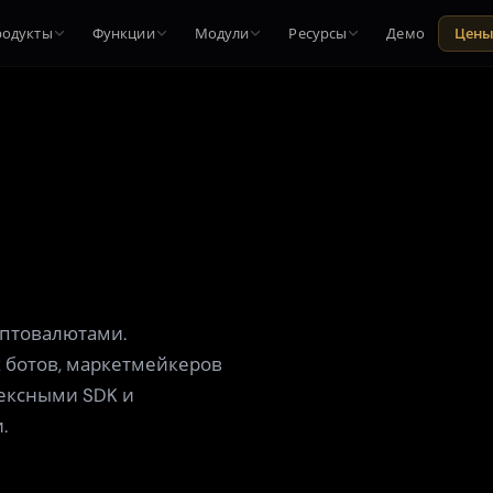
родукты
Функции
Модули
Ресурсы
Демо
Цен
иптовалютами.
 ботов, маркетмейкеров
ексными SDK и
.