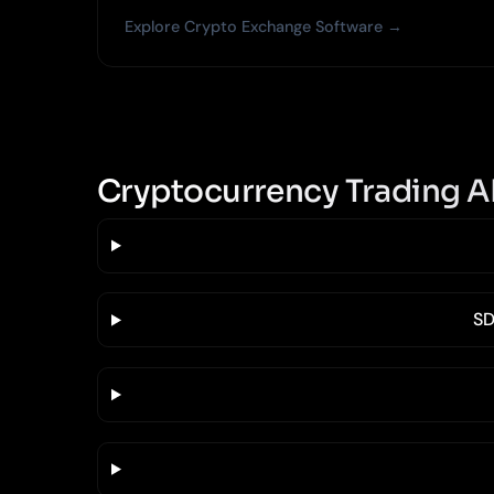
Explore Crypto Exchange Software →
Cryptocurrency Trading A
SD