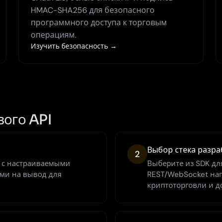
HMAC-SHA256 для безопасного
программного доступа к торговым
операциям.
Изучить безопасность →
вого API
Выбор стека разра
2
 с настраиваемыми
Выберите из SDK для
ами на вывод для
REST/WebSocket на
криптоторговли и д