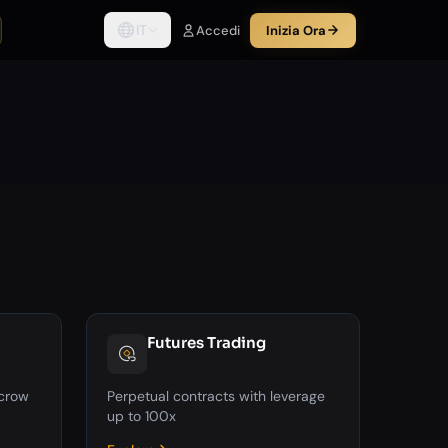
IT
Accedi
Inizia Ora
Futures Trading
scrow
Perpetual contracts with leverage
up to 100x