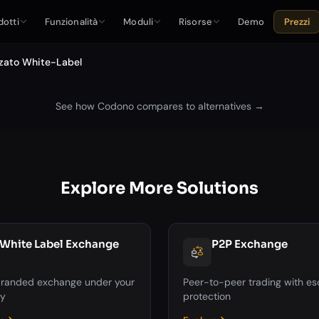
dotti
Funzionalità
Moduli
Risorse
Demo
Prezzi
zzato White-Label
See how Codono compares to alternatives →
Explore More Solutions
White Label Exchange
P2P Exchange
 branded exchange under your
Peer-to-peer trading with e
ty
protection