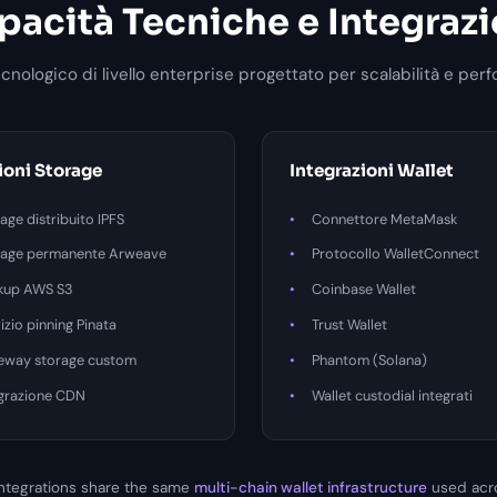
pacità Tecniche e Integrazi
cnologico di livello enterprise progettato per scalabilità e pe
ioni Storage
Integrazioni Wallet
age distribuito IPFS
Connettore MetaMask
rage permanente Arweave
Protocollo WalletConnect
kup AWS S3
Coinbase Wallet
izio pinning Pinata
Trust Wallet
eway storage custom
Phantom (Solana)
egrazione CDN
Wallet custodial integrati
integrations share the same
multi-chain wallet infrastructure
used acr