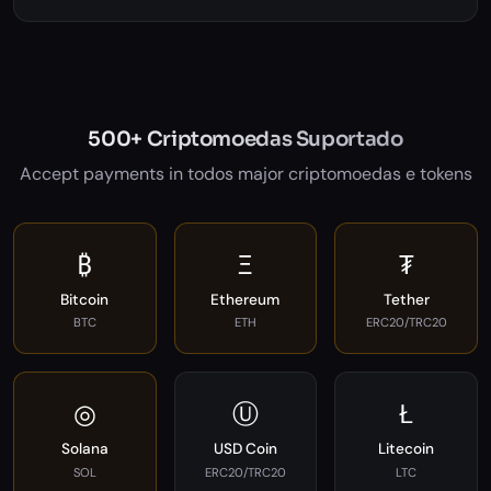
500+ Criptomoedas Suportado
Accept payments in todos major criptomoedas e tokens
₿
Ξ
₮
Bitcoin
Ethereum
Tether
BTC
ETH
ERC20/TRC20
◎
Ⓤ
Ł
Solana
USD Coin
Litecoin
SOL
ERC20/TRC20
LTC