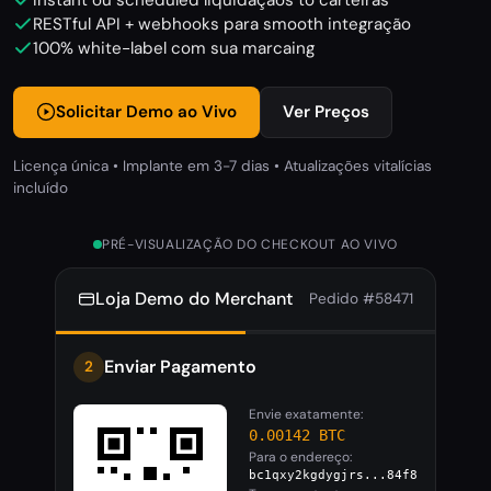
Instant ou scheduled liquidaçãos to carteiras
RESTful API + webhooks para smooth integração
100% white-label com sua marcaing
Solicitar Demo ao Vivo
Ver Preços
Licença única • Implante em 3-7 dias • Atualizações vitalícias
incluído
PRÉ-VISUALIZAÇÃO DO CHECKOUT AO VIVO
Loja Demo do Merchant
Pedido #58471
Enviar Pagamento
2
Envie exatamente:
0.00142 BTC
Para o endereço:
bc1qxy2kgdygjrs...84f8