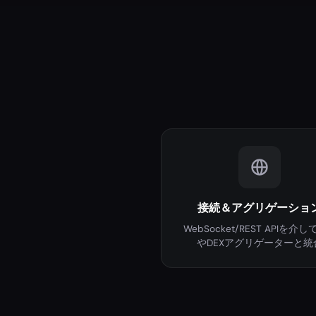
接続＆アグリゲーショ
WebSocket/REST APIを介し
やDEXアグリゲーターと統