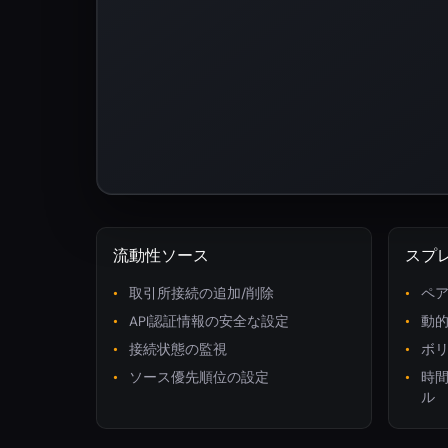
流動性ソース
スプ
取引所接続の追加/削除
ペ
API認証情報の安全な設定
動
接続状態の監視
ボ
ソース優先順位の設定
時
ル