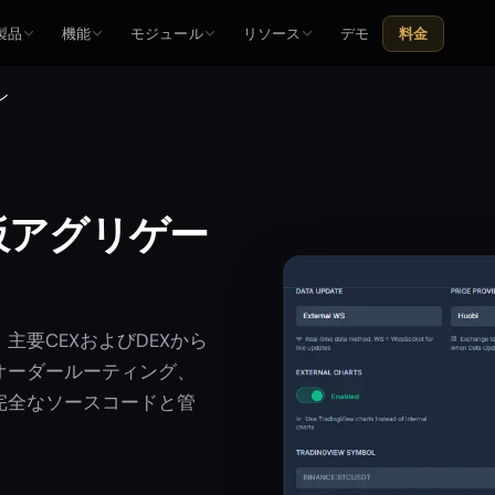
製品
機能
モジュール
リソース
デモ
料金
ン
板アグリゲー
要CEXおよびDEXから
オーダールーティング、
完全なソースコードと管