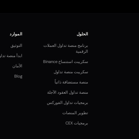
الحلول
الموارد
برنامج منصة تداول العملات
التوثيق
الرقمية
ابدأ منصة تدا
سكريبت استنساخ Binance
الأمان
سكريبت منصة تداول
Blog
منصة مستضافة ذاتياً
منصة تداول العقود الآجلة
برمجيات تداول الفوركس
تطوير المنصات
برمجيات CEX