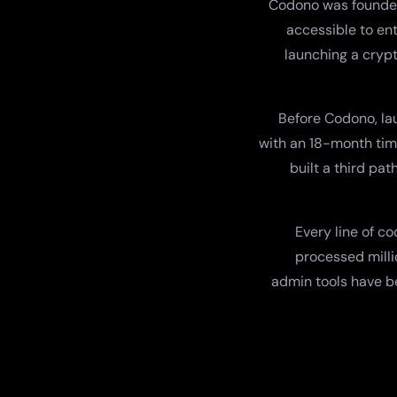
Codono was founded
accessible to ent
launching a cryp
Before Codono, l
with an 18-month time
built a third pa
Every line of c
processed milli
admin tools have be