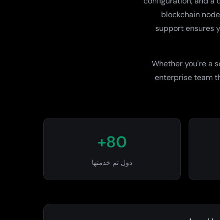
configuration, and a
blockchain nodes
support ensures y
Whether you're a s
enterprise team t
80+
دول تم خدمتها