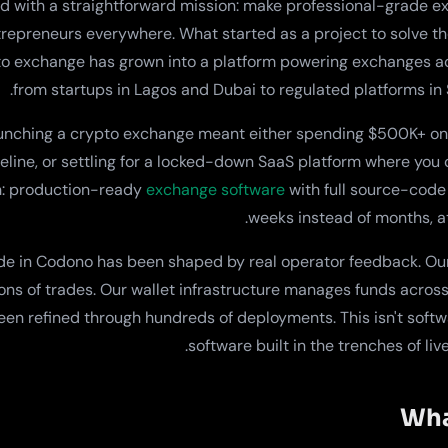
 with a straightforward mission: make professional-grade ex
repreneurs everywhere. What started as a project to solve the
to exchange has grown into a platform powering exchanges a
from startups in Lagos and Dubai to regulated platforms in
aunching a crypto exchange meant either spending $500K+ 
line, or settling for a locked-down SaaS platform where you 
th: production-ready
exchange software
with full source-code
weeks instead of months, at 
ode in Codono has been shaped by real operator feedback. O
ons of trades. Our wallet infrastructure manages funds acros
en refined through hundreds of deployments. This isn't softwar
software built in the trenches of li
Wha