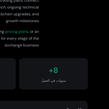
trading pairs, connect
nch, ongoing technical
ockchain upgrades, and
growth milestones.
ing
pricing plans
, or an
 for every stage of the
exchange business.
8+
سنوات في العمل