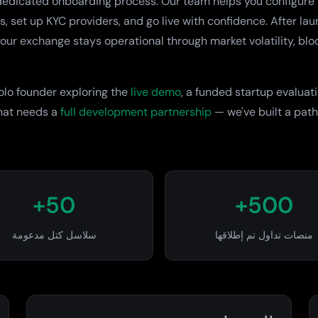
 dedicated onboarding process. Our team helps you configure 
, set up KYC providers, and go live with confidence. After lau
our exchange stays operational through market volatility, bl
olo founder exploring the
live demo
, a funded startup evaluat
hat needs a
full development partnership
— we've built a path
50+
500+
منصات تداول تم إطلاقها
سلاسل كتل مدعومة